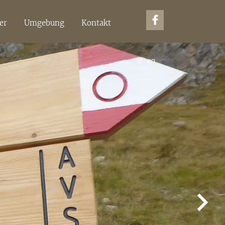
er
Umgebung
Kontakt
it
·
en