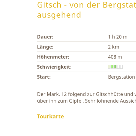
Gitsch - von der Bergst
ausgehend
Dauer:
1 h 20 m
Länge:
2 km
Höhenmeter:
408 m
Schwierigkeit:
Start:
Bergstation
Der Mark. 12 folgend zur Gitschhütte und
über ihn zum Gipfel. Sehr lohnende Aussic
Tourkarte