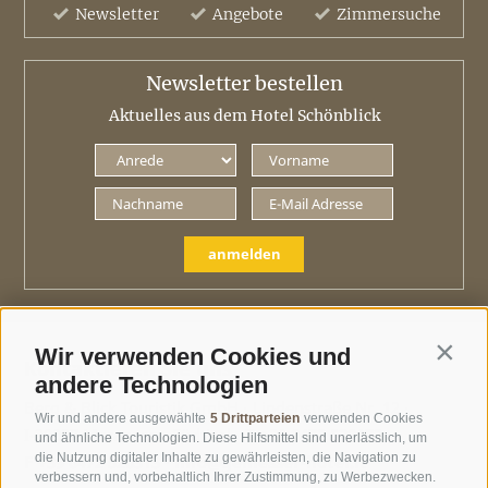
Newsletter
Angebote
Zimmersuche
Newsletter bestellen
Aktuelles aus dem Hotel Schönblick
anmelden
Wir verwenden Cookies und
Contin
Kontaktieren Sie uns
andere Technologien
Berg & Blick Touristik GmbH ·
Lindenstraße Nr. 12 ·
Wir und andere ausgewählte
5 Drittparteien
verwenden Cookies
I-39037 Meransen ·
Südtirol ·
T
+39 0472 520172
·
und ähnliche Technologien. Diese Hilfsmittel sind unerlässlich, um
die Nutzung digitaler Inhalte zu gewährleisten, die Navigation zu
F +39 0472 520313 ·
info@geniesser-hotel.it
verbessern und, vorbehaltlich Ihrer Zustimmung, zu Werbezwecken.