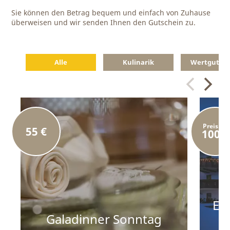
Sie können den Betrag bequem und einfach von Zuhause
überweisen und wir senden Ihnen den Gutschein zu.
Alle
Kulinarik
Wertgutsch
Preis ab
55 €
100 €
Er
Galadinner Sonntag