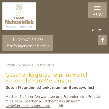
MENÜ
it
·
en
T
+39 0472 520172
E
info@geniesser-hotel.it
HOME
·
WOHNEN
·
GUTSCHEIN
Geschenksgutschein im Hotel
Schönblick in Meransen
Guten Freunden schenkt man nur Genussvolles!
Machen Sie Ihren Verwandten und Freunden eine Freude
mit einem „Geschenkgutschein“ von unserem
Genießerhotel in Meransen
- Südtirol.