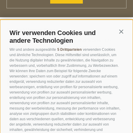
Kontaktieren Sie uns
Wir verwenden Cookies und
Contin
andere Technologien
Berg & Blick Touristik GmbH ·
Lindenstraße Nr. 12 ·
I-39037 Meransen ·
Südtirol ·
T
+39 0472 520172
·
Wir und andere ausgewählte
5 Drittparteien
verwenden Cookies
F +39 0472 520313 ·
info@geniesser-hotel.it
und ähnliche Technologien. Diese Hilfsmittel sind unerlässlich, um
die Nutzung digitaler Inhalte zu gewährleisten, die Navigation zu
UID IT01508730213 ·
REA Nr. 125671
verbessern und, vorbehaltlich Ihrer Zustimmung, zu Werbezwecken.
Wir können Ihre Daten zum Beispiel für folgende Zwecke
verwenden: speichern von oder zugriff auf informationen auf einem
endgerät, verwendung reduzierter daten zur auswahl von
werbeanzeigen, erstellung von profilen für personalisierte werbung,
verwendung von profilen zur auswahl personalisierter werbung,
erstellung von profilen zur personalisierung von inhalten,
verwendung von profilen zur auswahl personalisierter inhalte,
messung der werbeleistung, messung der performance von inhalten,
analyse von zielgruppen durch statistiken oder kombinationen von
daten aus verschiedenen quellen, entwicklung und verbesserung
der angebote, verwendung reduzierter daten zur auswahl von
inhalten, gewährleistung der sicherheit, verhinderung und