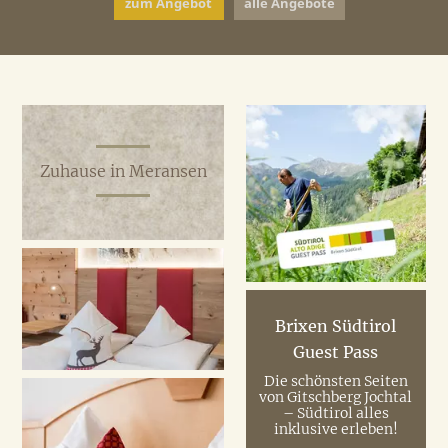
zum Angebot
zum Angebot
zum Angebot
zum Angebot
zum Angebot
zum Angebot
zum Angebot
alle Angebote
alle Angebote
alle Angebote
alle Angebote
alle Angebote
alle Angebote
alle Angebote
Zuhause in Meransen
Brixen Südtirol
Guest Pass
Die schönsten Seiten
von Gitschberg Jochtal
– Südtirol alles
inklusive erleben!