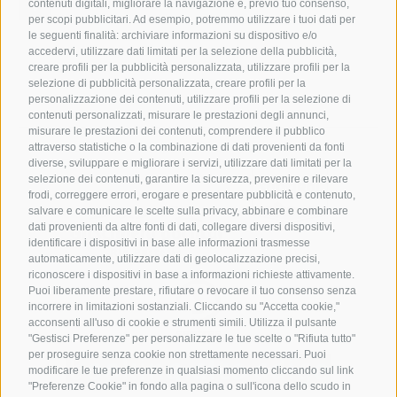
contenuti digitali, migliorare la navigazione e, previo tuo consenso,
per scopi pubblicitari. Ad esempio, potremmo utilizzare i tuoi dati per
le seguenti finalità: archiviare informazioni su dispositivo e/o
accedervi, utilizzare dati limitati per la selezione della pubblicità,
creare profili per la pubblicità personalizzata, utilizzare profili per la
selezione di pubblicità personalizzata, creare profili per la
personalizzazione dei contenuti, utilizzare profili per la selezione di
contenuti personalizzati, misurare le prestazioni degli annunci,
misurare le prestazioni dei contenuti, comprendere il pubblico
attraverso statistiche o la combinazione di dati provenienti da fonti
diverse, sviluppare e migliorare i servizi, utilizzare dati limitati per la
selezione dei contenuti, garantire la sicurezza, prevenire e rilevare
frodi, correggere errori, erogare e presentare pubblicità e contenuto,
salvare e comunicare le scelte sulla privacy, abbinare e combinare
dati provenienti da altre fonti di dati, collegare diversi dispositivi,
identificare i dispositivi in base alle informazioni trasmesse
automaticamente, utilizzare dati di geolocalizzazione precisi,
riconoscere i dispositivi in base a informazioni richieste attivamente.
Puoi liberamente prestare, rifiutare o revocare il tuo consenso senza
incorrere in limitazioni sostanziali. Cliccando su "Accetta cookie,"
acconsenti all'uso di cookie e strumenti simili. Utilizza il pulsante
"Gestisci Preferenze" per personalizzare le tue scelte o "Rifiuta tutto"
per proseguire senza cookie non strettamente necessari. Puoi
modificare le tue preferenze in qualsiasi momento cliccando sul link
"Preferenze Cookie" in fondo alla pagina o sull'icona dello scudo in