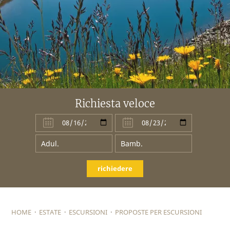
Richiesta veloce
richiedere
HOME
·
ESTATE
·
ESCURSIONI
·
PROPOSTE PER ESCURSIONI