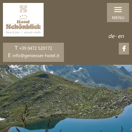
MENU
de
·
en
T
+39 0472 520172
E
info@geniesser-hotel.it