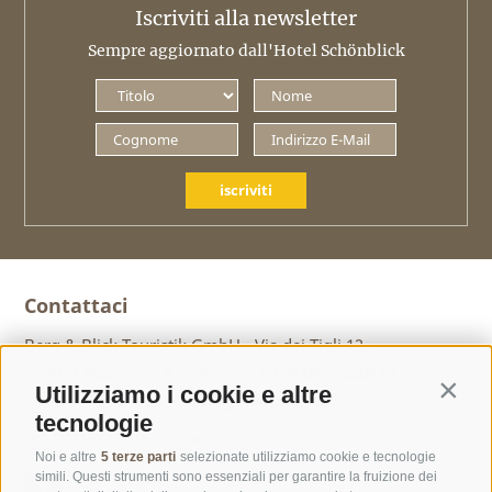
Iscriviti alla newsletter
Sempre aggiornato dall'Hotel Schönblick
iscriviti
Contattaci
Berg & Blick Touristik GmbH ·
Via dei Tigli 12 ·
I-39037 Maranza ·
Alto Adige ·
T
+39 0472 520172
·
Utilizziamo i cookie e altre
Contin
F +39 0472 520313 ·
info@geniesser-hotel.it
tecnologie
UID IT01508730213 ·
REA Nr. 125671
Noi e altre
5 terze parti
selezionate utilizziamo cookie e tecnologie
simili. Questi strumenti sono essenziali per garantire la fruizione dei