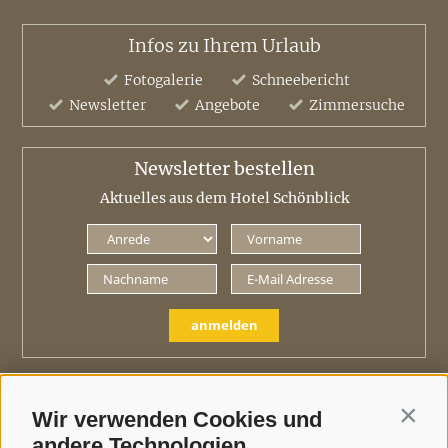
Infos zu Ihrem Urlaub
Fotogalerie
Schneebericht
Newsletter
Angebote
Zimmersuche
Newsletter bestellen
Aktuelles aus dem Hotel Schönblick
anmelden
Wir verwenden Cookies und
Contin
Kontaktieren Sie uns
andere Technologien