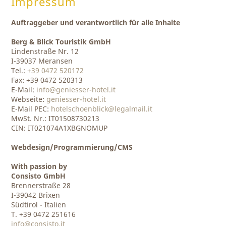
Impressum
Auftraggeber und verantwortlich für alle Inhalte
Berg & Blick Touristik GmbH
Lindenstraße Nr. 12
I-39037 Meransen
Tel.:
+39 0472 520172
Fax: +39 0472 520313
E-Mail:
info@geniesser-hotel.it
Webseite:
geniesser-hotel.it
E-Mail PEC:
hotelschoenblick@legalmail.it
MwSt. Nr.: IT01508730213
CIN: IT021074A1XBGNOMUP
Webdesign/Programmierung/CMS
With passion by
Consisto GmbH
Brennerstraße 28
I-39042 Brixen
Südtirol - Italien
T. +39 0472 251616
info@consisto.it