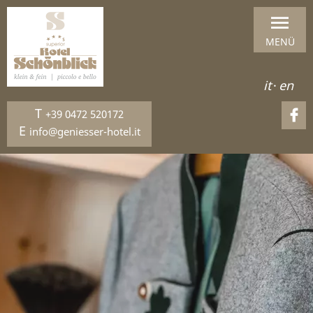
MENÜ
it
·
en
T
+39 0472 520172
E
info@geniesser-hotel.it