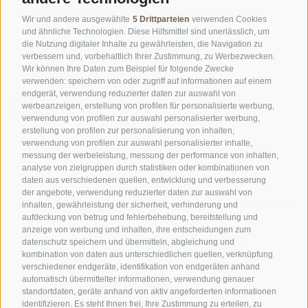
Berg & Blick Touristik GmbH ·
Lindenstraße Nr. 12 ·
Wir und andere ausgewählte
5 Drittparteien
verwenden Cookies
I-39037 Meransen ·
Südtirol ·
T
+39 0472 520172
·
und ähnliche Technologien. Diese Hilfsmittel sind unerlässlich, um
die Nutzung digitaler Inhalte zu gewährleisten, die Navigation zu
F +39 0472 520313 ·
info@geniesser-hotel.it
verbessern und, vorbehaltlich Ihrer Zustimmung, zu Werbezwecken.
Wir können Ihre Daten zum Beispiel für folgende Zwecke
UID IT01508730213 ·
REA Nr. 125671
verwenden: speichern von oder zugriff auf informationen auf einem
endgerät, verwendung reduzierter daten zur auswahl von
werbeanzeigen, erstellung von profilen für personalisierte werbung,
verwendung von profilen zur auswahl personalisierter werbung,
erstellung von profilen zur personalisierung von inhalten,
verwendung von profilen zur auswahl personalisierter inhalte,
messung der werbeleistung, messung der performance von inhalten,
analyse von zielgruppen durch statistiken oder kombinationen von
daten aus verschiedenen quellen, entwicklung und verbesserung
der angebote, verwendung reduzierter daten zur auswahl von
inhalten, gewährleistung der sicherheit, verhinderung und
aufdeckung von betrug und fehlerbehebung, bereitstellung und
anzeige von werbung und inhalten, ihre entscheidungen zum
datenschutz speichern und übermitteln, abgleichung und
kombination von daten aus unterschiedlichen quellen, verknüpfung
verschiedener endgeräte, identifikation von endgeräten anhand
automatisch übermittelter informationen, verwendung genauer
standortdaten, geräte anhand von aktiv angeforderten informationen
identifizieren. Es steht Ihnen frei, Ihre Zustimmung zu erteilen, zu