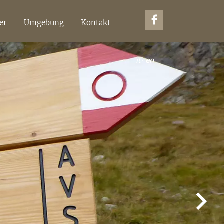
er
Umgebung
Kontakt
it
·
en