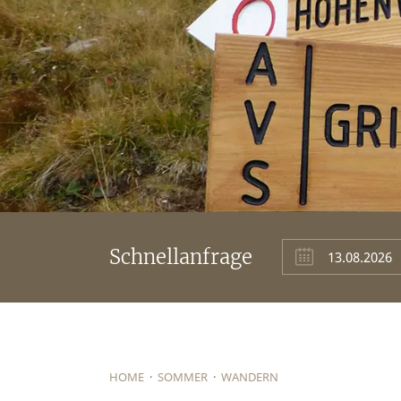
Schnellanfrage
HOME
·
SOMMER
·
WANDERN