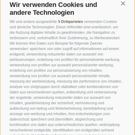
Wir verwenden Cookies und
Contin
Kontaktieren Sie uns
andere Technologien
Berg & Blick Touristik GmbH ·
Lindenstraße Nr. 12 ·
Wir und andere ausgewählte
5 Drittparteien
verwenden Cookies
I-39037 Meransen ·
Südtirol ·
T
+39 0472 520172
·
und ähnliche Technologien. Diese Hilfsmittel sind unerlässlich, um
die Nutzung digitaler Inhalte zu gewährleisten, die Navigation zu
F +39 0472 520313 ·
info@geniesser-hotel.it
verbessern und, vorbehaltlich Ihrer Zustimmung, zu Werbezwecken.
Wir können Ihre Daten zum Beispiel für folgende Zwecke
UID IT01508730213 ·
REA Nr. 125671
verwenden: speichern von oder zugriff auf informationen auf einem
endgerät, verwendung reduzierter daten zur auswahl von
werbeanzeigen, erstellung von profilen für personalisierte werbung,
verwendung von profilen zur auswahl personalisierter werbung,
erstellung von profilen zur personalisierung von inhalten,
verwendung von profilen zur auswahl personalisierter inhalte,
messung der werbeleistung, messung der performance von inhalten,
analyse von zielgruppen durch statistiken oder kombinationen von
daten aus verschiedenen quellen, entwicklung und verbesserung
der angebote, verwendung reduzierter daten zur auswahl von
inhalten, gewährleistung der sicherheit, verhinderung und
aufdeckung von betrug und fehlerbehebung, bereitstellung und
anzeige von werbung und inhalten, ihre entscheidungen zum
datenschutz speichern und übermitteln, abgleichung und
kombination von daten aus unterschiedlichen quellen, verknüpfung
verschiedener endgeräte, identifikation von endgeräten anhand