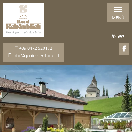
MENÜ
it
·
en
T
+39 0472 520172
E
info@geniesser-hotel.it