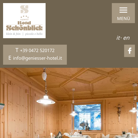
MENÜ
it
·
en
T
+39 0472 520172
E
info@geniesser-hotel.it