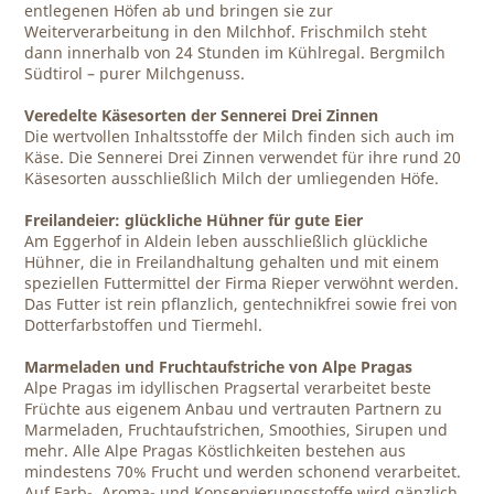
entlegenen Höfen ab und bringen sie zur
Weiterverarbeitung in den Milchhof. Frischmilch steht
dann innerhalb von 24 Stunden im Kühlregal. Bergmilch
Südtirol – purer Milchgenuss.
Veredelte Käsesorten der Sennerei Drei Zinnen
Die wertvollen Inhaltsstoffe der Milch finden sich auch im
Käse. Die Sennerei Drei Zinnen verwendet für ihre rund 20
Käsesorten ausschließlich Milch der umliegenden Höfe.
Freilandeier: glückliche Hühner für gute Eier
Am Eggerhof in Aldein leben ausschließlich glückliche
Hühner, die in Freilandhaltung gehalten und mit einem
speziellen Futtermittel der Firma Rieper verwöhnt werden.
Das Futter ist rein pflanzlich, gentechnikfrei sowie frei von
Dotterfarbstoffen und Tiermehl.
Marmeladen und Fruchtaufstriche von Alpe Pragas
Alpe Pragas im idyllischen Pragsertal verarbeitet beste
Früchte aus eigenem Anbau und vertrauten Partnern zu
Marmeladen, Fruchtaufstrichen, Smoothies, Sirupen und
mehr. Alle Alpe Pragas Köstlichkeiten bestehen aus
mindestens 70% Frucht und werden schonend verarbeitet.
Auf Farb-, Aroma- und Konservierungsstoffe wird gänzlich