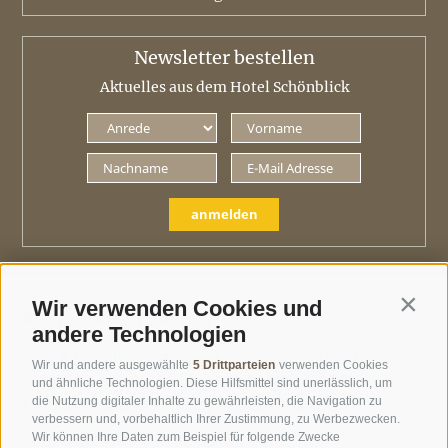
Newsletter bestellen
Aktuelles aus dem Hotel Schönblick
anmelden
Wir verwenden Cookies und
Contin
Kontaktieren Sie uns
andere Technologien
Berg & Blick Touristik GmbH ·
Lindenstraße Nr. 12 ·
Wir und andere ausgewählte
5 Drittparteien
verwenden Cookies
I-39037 Meransen ·
Südtirol ·
T
+39 0472 520172
·
und ähnliche Technologien. Diese Hilfsmittel sind unerlässlich, um
die Nutzung digitaler Inhalte zu gewährleisten, die Navigation zu
F +39 0472 520313 ·
info@geniesser-hotel.it
verbessern und, vorbehaltlich Ihrer Zustimmung, zu Werbezwecken.
Wir können Ihre Daten zum Beispiel für folgende Zwecke
UID IT01508730213 ·
REA Nr. 125671