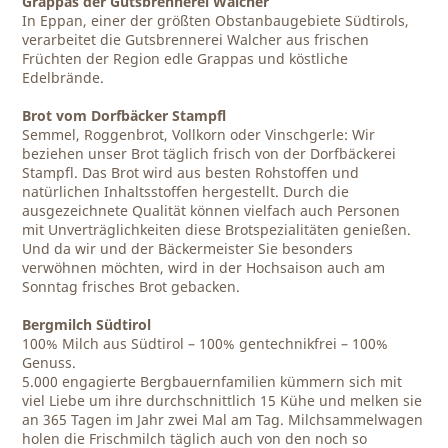
Grappas der Gutsbrennerei Walcher
In Eppan, einer der größten Obstanbaugebiete Südtirols,
verarbeitet die Gutsbrennerei Walcher aus frischen
Früchten der Region edle Grappas und köstliche
Edelbrände.
Brot vom Dorfbäcker Stampfl
Semmel, Roggenbrot, Vollkorn oder Vinschgerle: Wir
beziehen unser Brot täglich frisch von der Dorfbäckerei
Stampfl. Das Brot wird aus besten Rohstoffen und
natürlichen Inhaltsstoffen hergestellt. Durch die
ausgezeichnete Qualität können vielfach auch Personen
mit Unverträglichkeiten diese Brotspezialitäten genießen.
Und da wir und der Bäckermeister Sie besonders
verwöhnen möchten, wird in der Hochsaison auch am
Sonntag frisches Brot gebacken.
Bergmilch Südtirol
100% Milch aus Südtirol – 100% gentechnikfrei – 100%
Genuss.
5.000 engagierte Bergbauernfamilien kümmern sich mit
viel Liebe um ihre durchschnittlich 15 Kühe und melken sie
an 365 Tagen im Jahr zwei Mal am Tag. Milchsammelwagen
holen die Frischmilch täglich auch von den noch so