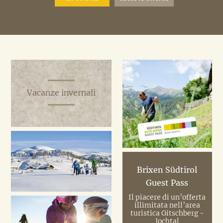
all'offerta
all'offerta
all'offerta
all'offerta
all'offerta
tutte le offerte
tutte le offerte
tutte le offerte
tutte le offerte
tutte le offerte
Vacanze invernali
Brixen Südtirol
Guest Pass
Il piacere di un’offerta
illimitata nell’area
turistica Gitschberg -
Jochtal