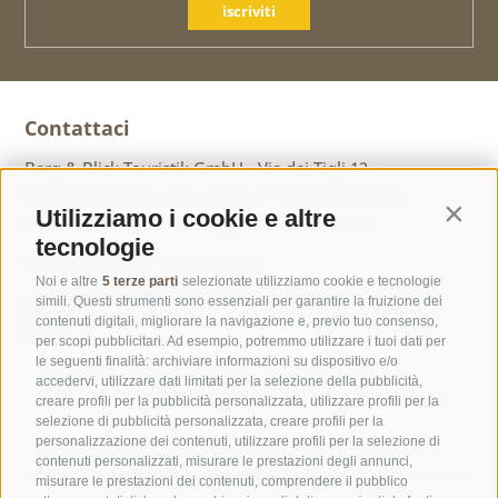
iscriviti
Contattaci
Berg & Blick Touristik GmbH ·
Via dei Tigli 12 ·
I-39037 Maranza ·
Alto Adige ·
T
+39 0472 520172
·
Utilizziamo i cookie e altre
Contin
F +39 0472 520313 ·
info@geniesser-hotel.it
tecnologie
UID IT01508730213 ·
REA Nr. 125671
Noi e altre
5 terze parti
selezionate utilizziamo cookie e tecnologie
simili. Questi strumenti sono essenziali per garantire la fruizione dei
contenuti digitali, migliorare la navigazione e, previo tuo consenso,
per scopi pubblicitari. Ad esempio, potremmo utilizzare i tuoi dati per
le seguenti finalità: archiviare informazioni su dispositivo e/o
accedervi, utilizzare dati limitati per la selezione della pubblicità,
creare profili per la pubblicità personalizzata, utilizzare profili per la
selezione di pubblicità personalizzata, creare profili per la
personalizzazione dei contenuti, utilizzare profili per la selezione di
contenuti personalizzati, misurare le prestazioni degli annunci,
misurare le prestazioni dei contenuti, comprendere il pubblico